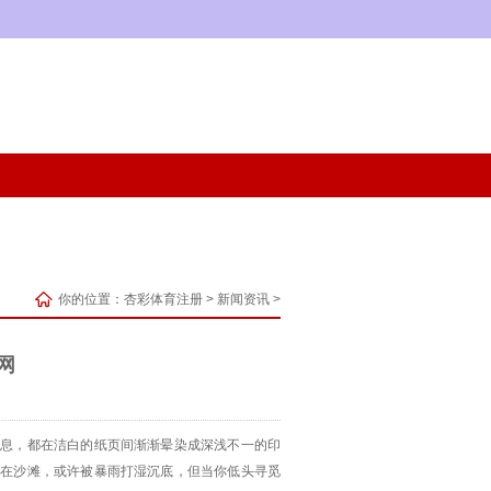
你的位置：
杏彩体育注册
>
新闻资讯
>
网
叹息，都在洁白的纸页间渐渐晕染成深浅不一的印
浅在沙滩，或许被暴雨打湿沉底，但当你低头寻觅