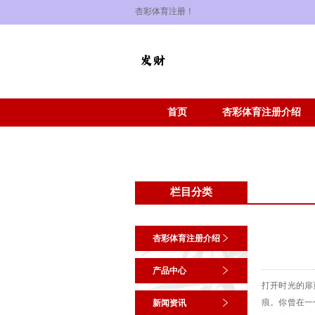
杏彩体育注册！
首页
杏彩体育注册介绍
栏目分类
杏彩体育注册介绍
产品中心
打开时光的扉
痕。你曾在一
新闻资讯