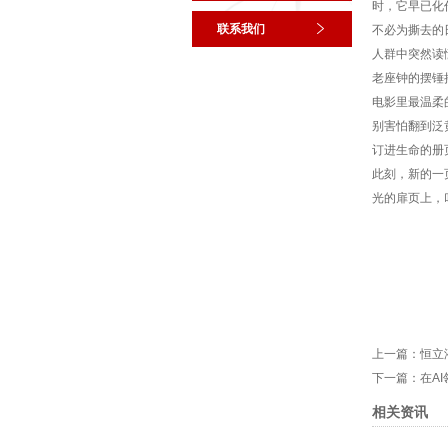
时，它早已化
联系我们
不必为撕去的
人群中突然读
老座钟的摆锤
电影里最温柔
别害怕翻到泛
订进生命的册
此刻，新的一
光的扉页上，
上一篇：
恒立
下一篇：
在A
相关资讯